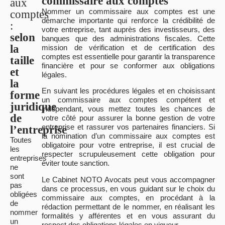
commissaire aux comptes
aux
Nommer un commissaire aux comptes est une
comptes
démarche importante qui renforce la crédibilité de
:
votre entreprise, tant auprès des investisseurs, des
selon
banques que des administrations fiscales.
Cette
la
mission de vérification et de certification des
comptes est essentielle pour garantir la transparence
taille
financière et pour se conformer aux obligations
et
légales.
la
En suivant les procédures légales et en choisissant
forme
un commissaire aux comptes compétent et
juridique
indépendant, vous mettez toutes les chances de
de
votre côté pour assurer la bonne gestion de votre
entreprise et rassurer vos partenaires financiers.
Si
l’entreprise
la nomination d’un commissaire aux comptes est
Toutes
obligatoire pour votre entreprise, il est crucial de
les
respecter scrupuleusement cette obligation pour
entreprises
éviter toute sanction.
ne
sont
Le Cabinet
NOTO Avocats
peut vous accompagner
pas
dans ce processus, en vous guidant sur le choix du
obligées
commissaire aux comptes, en procédant à la
de
rédaction permettant de le nommer, en réalisant les
nommer
formalités y afférentes et en vous assurant du
un
respect des obligations légales en vigueur.