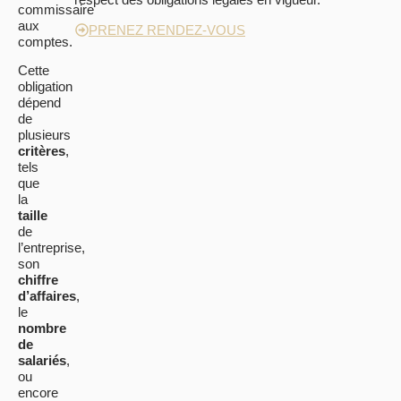
commissaire
aux
PRENEZ RENDEZ-VOUS
comptes.
Cette
obligation
dépend
de
plusieurs
critères
,
tels
que
la
taille
de
l’entreprise,
son
chiffre
d’affaires
,
le
nombre
de
salariés
,
ou
encore