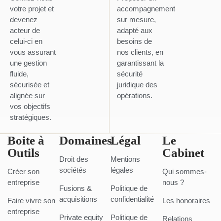
votre projet et
accompagnement
devenez
sur mesure,
acteur de
adapté aux
celui-ci en
besoins de
vous assurant
nos clients, en
une gestion
garantissant la
fluide,
sécurité
sécurisée et
juridique des
alignée sur
opérations.
vos objectifs
stratégiques.
Boite à
Domaines
Légal
Le
Outils
Cabinet
Droit des
Mentions
sociétés
légales
Créer son
Qui sommes-
entreprise
nous ?
Fusions &
Politique de
acquisitions
confidentialité
Faire vivre son
Les honoraires
entreprise
Private equity
Politique de
Relations