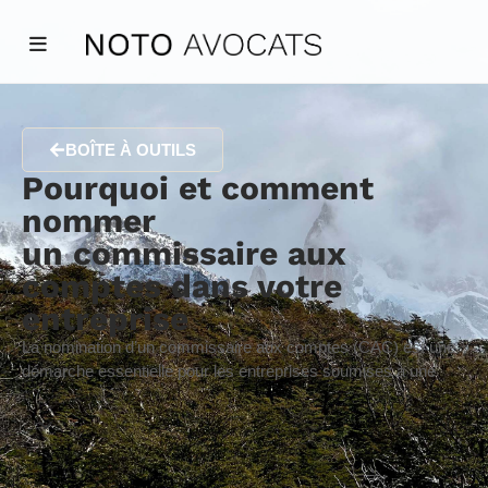
BOÎTE À OUTILS
Pourquoi et comment
nommer
un commissaire aux
comptes dans votre
entreprise
La nomination d’un commissaire aux comptes (CAC) est une
démarche essentielle pour les entreprises soumises à une
obligation légale
de certification de leurs comptes.
Que vous soyez une grande société ou une PME,
l’intervention d’un commissaire aux comptes garantit la
transparence financière
et renforce la
crédibilité
de votre